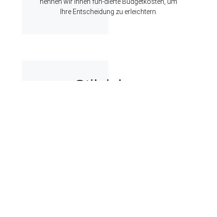
nennen wir Ihnen fun-dierte Budgetkosten, um
Ihre Entscheidung zu erleichtern.
Stilsicher
Das Ambiente unserer unterschiedlich gestal-
teten Räume entspricht einer Mischung aus
klassisch, modernen Stilelementen. Gäste aller
Nationen fühlen sich angeregt und inspiriert.
Funktionale Elemente lassen sich nach Ihren
Wünschen gestalten.